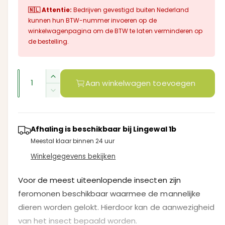
e
i
n
🇳🇱 Attentie:
Bedrijven gevestigd buiten Nederland
r
e
kunnen hun BTW-nummer invoeren op de
k
n
m
i
winkelwagenpagina om de BTW te laten verminderen op
b
n
de bestelling.
m
a
a
o
d
a
l
a
A
r
a
A
Aan winkelwagen toevoegen
l
e
a
i
a
A
n
n
n
a
p
t
n
t
g
a
r
t
Afhaling is beschikbaar bij
Lingewal 1b
a
a
l
a
Meestal klaar binnen 24 uur
l
v
l
i
l
e
Winkelgegevens bekijken
v
l
j
r
e
e
h
r
Voor de meest uiteenlopende insecten zijn
s
r
o
l
feromonen beschikbaar waarmee de mannelijke
g
y
a
dieren worden gelokt. Hierdoor kan de aanwezigheid
e
g
-
n
van het insect bepaald worden.
e