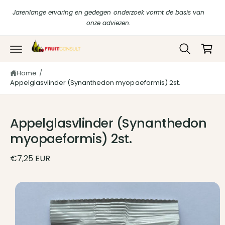
r
in
Jarenlange ervaring en gedegen onderzoek vormt de basis van
d
k
onze adviezen.
e
c
el
o
w
n
t
a
e
Home
/
g
G
n
Appelglasvlinder (Synanthedon myopaeformis) 2st.
a
t
e
di
n
r
e
Appelglasvlinder (Synanthedon
c
t
myopaeformis) 2st.
n
a
a
€7,25 EUR
r
p
r
A
o
f
d
u
b
c